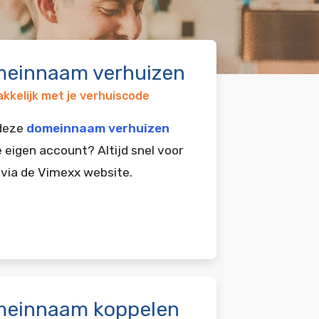
einnaam verhuizen
kkelijk met je verhuiscode
 deze
domeinnaam verhuizen
e eigen account? Altijd snel voor
 via de Vimexx website.
einnaam koppelen