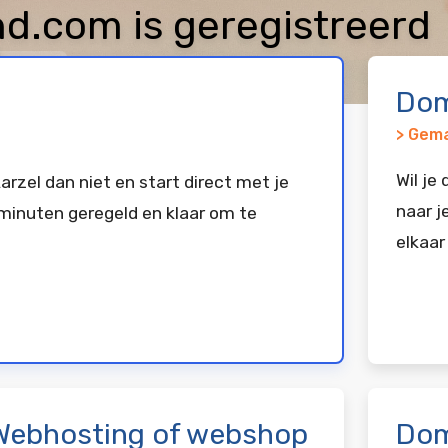
.com is geregistreerd
exx
Dom
> Gema
Wil je
arzel dan niet en start direct met je
naar j
minuten geregeld en klaar om te
elkaar
Webhosting of webshop
Dom