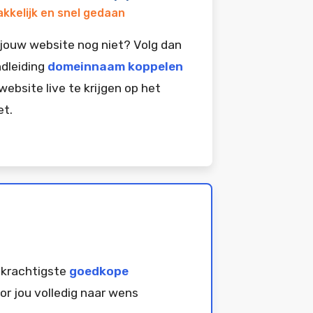
kkelijk en snel gedaan
jouw website nog niet? Volg dan
dleiding
domeinnaam koppelen
website live te krijgen op het
et.
 krachtigste
goedkope
or jou volledig naar wens